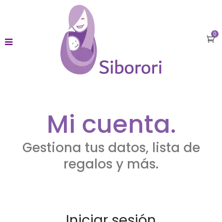
me bonusu veren siteler
deneme bonusu veren siteler 2026
c
0
Mi cuenta.
Gestiona tus datos, lista de
regalos y más.
Iniciar sesión