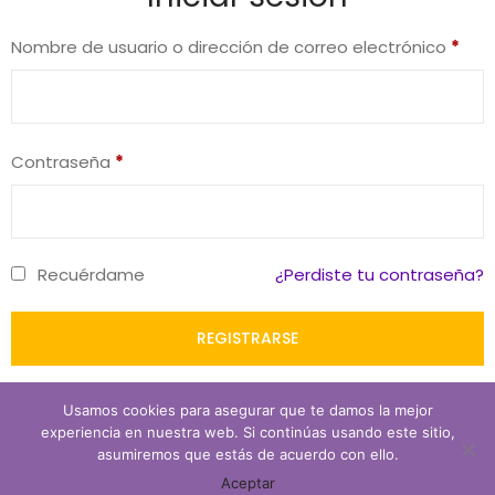
Nombre de usuario o dirección de correo electrónico
*
Contraseña
*
Recuérdame
¿Perdiste tu contraseña?
O CREAR UNA CUENTA
Usamos cookies para asegurar que te damos la mejor
experiencia en nuestra web. Si continúas usando este sitio,
asumiremos que estás de acuerdo con ello.
0
Aceptar
INICIO
BUSCAR
CARRITO
MI CUENTA