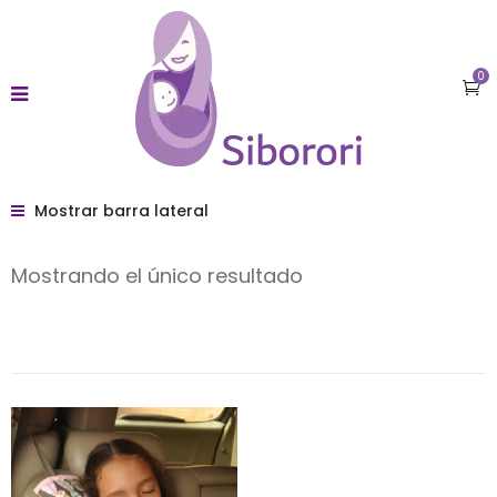
me bonusu veren siteler
deneme bonusu veren siteler 2026
c
0
Mostrar barra lateral
Mostrando el único resultado