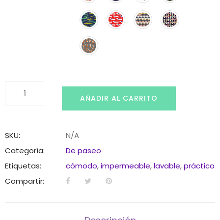
Cambiador
AÑADIR AL CARRITO
portátil
bebé
cantidad
SKU:
N/A
Categoría:
De paseo
Etiquetas:
cómodo
,
impermeable
,
lavable
,
práctico
Compartir: