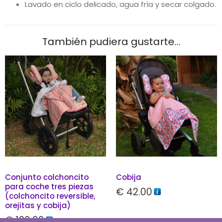
Lavado en ciclo delicado, agua fría y secar colgado.
También pudiera gustarte...
Conjunto colchoncito
Cobija
para coche tres piezas
€
42.00
(colchoncito reversible,
orejitas y cobija)
€
126.00