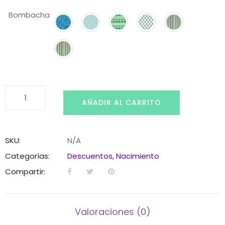
Bombacha
Set
AÑADIR AL CARRITO
de
bombacha
cantidad
SKU:
N/A
Categorías:
Descuentos
,
Nacimiento
Compartir:
Valoraciones (0)